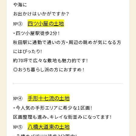
や海に
お出かけはいかがですか？
四ツ小屋の土地
№③
・四ツ小屋駅徒歩2分！
秋田駅に通勤で通いの方・周辺の眺めが気になる方
にはぴったり！
約70坪で広々な敷地も魅力的です！
◎おうち暮らし派の方におすすめ！
手形十七流の土地
№④
・今人気の手形エリアに希少な1区画！
区画整理も進み、キレイな街並みになってます！
八橋大道東の土地
№⑤