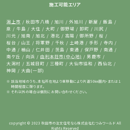
施工可能エリア
潟上市
秋田市八橋
旭川
外旭川
新屋
飯島
泉
牛島
大住
大町
御野場
卸町
川尻
川元
旭南
旭北
港北
高陽
御所野
桜
桜台
山王
将軍野
千秋
土崎港
手形
寺内
中通
楢山
仁井田
茨島
東通
保戸野
南通
南ケ丘
向浜
由利本荘市(中心地)
男鹿市
大潟村
五城目町
三種町
大仙市協和
西仙北
神岡
大曲(一部)
該当地域のうち、本社所在地より車移動により片道50㎞圏内・または１
時間程度に限ります。
それ以外の場合は個別にお問い合わせください。
copyright © 2023
秋田市の注文住宅なら株式会社むつみワールド
All
Rights Reserved