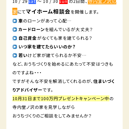
寺内堂ノ沢の
10 / 29
sat
～ 10 / 30
sun
の2日間、
マイホーム相談会
家
にて
を開催します。
車
のローンがあって心配…
カードローン
を組んでいるが大丈夫？
自己資金
がなくても家を建てられる？
いつ家
を
建てたら
いい
の
か？
若い
けど家が建てられるか不安…
など、おうちづくりを始めるにあたって不安はつきも
のですよね・・・
ですがそんな不安を解消してくれるのが、
住まいづく
りアドバイザー
です。
10月31日まで100万円プレゼントキャンペーン中
の
寺内堂ノ沢の家を見学しながら
おうちづくりのご相談をしてみませんか？