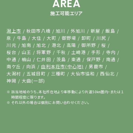
AREA
施工可能エリア
潟上市
秋田市八橋
旭川
外旭川
新屋
飯島
泉
牛島
大住
大町
御野場
卸町
川尻
川元
旭南
旭北
港北
高陽
御所野
桜
桜台
山王
将軍野
千秋
土崎港
手形
寺内
中通
楢山
仁井田
茨島
東通
保戸野
南通
南ケ丘
向浜
由利本荘市(中心地)
男鹿市
大潟村
五城目町
三種町
大仙市協和
西仙北
神岡
大曲(一部)
該当地域のうち、本社所在地より車移動により片道50㎞圏内・または１
時間程度に限ります。
それ以外の場合は個別にお問い合わせください。