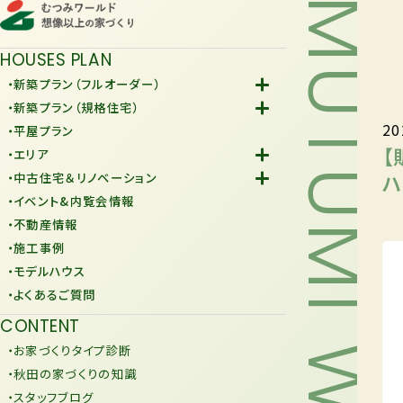
MUTUMI WORLD
HOUSES PLAN
・新築プラン（フルオーダー）
-Fiore
・新築プラン（規格住宅）
20
-規格住宅
・平屋プラン
-KURAFIT
【
・エリア
-COMY
-潟上市
ハ
・中古住宅＆リノベーション
-JiU
-由利本荘市
-中古住宅
・イベント&内覧会情報
-リノベーション
・不動産情報
・施工事例
・モデルハウス
・よくあるご質問
CONTENT
・お家づくりタイプ診断
・秋田の家づくりの知識
・スタッフブログ