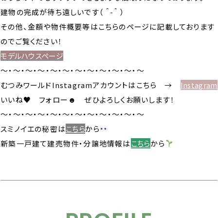
建物の完成が待ち遠しいです（ ＾-＾ ）
その他、金額や物件概要等はこちらのページに記載しております
のでご覧ください！
モデルハウスページ
～・～・～・～・～・～・～・～・～・～・～・～
むつみワールドInstagramアカウントはこちら →
Instag
ra
m
いいね♥ フォロー☻ ぜひよろしくお願いします！
～・～・～・～・～・～・～・～・～・～・～・～
スミノイエの秘密は
こちら
から
新築一戸建て建売物件・分譲地情報は
こちら
から