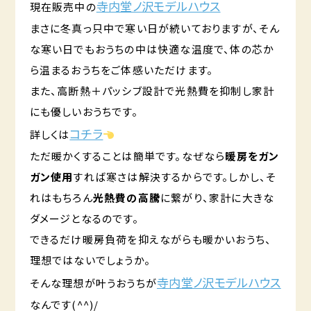
寺内堂ノ沢モデルハウス
現在販売中の
まさに冬真っ只中で寒い日が続いておりますが、そん
な寒い日でもおうちの中は快適な温度で、体の芯か
ら温まるおうちをご体感いただけます。
また、高断熱＋パッシブ設計で光熱費を抑制し家計
にも優しいおうちです。
コチラ
詳しくは
ただ暖かくすることは簡単です。なぜなら
暖房をガン
ガン使用
すれば寒さは解決するからです。しかし、そ
れはもちろん
光熱費の高騰
に繋がり、家計に大きな
ダメージとなるのです。
できるだけ暖房負荷を抑えながらも暖かいおうち、
理想ではないでしょうか。
寺内堂ノ沢モデルハウス
そんな理想が叶うおうちが
なんです(^^)/