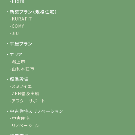
-Fiore
・新築プラン（規格住宅）
-KURAFIT
-COMY
-JiU
・平屋プラン
・エリア
-潟上市
-由利本荘市
・標準設備
-スミノイエ
-ZEH普及実績
-アフターサポート
・中古住宅＆リノベーション
-中古住宅
-リノベーション