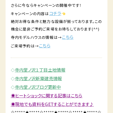
さらに今ならキャンペーンの開催中です！
コチラ
キャンペーンの内容は
絶対お得な条件と魅力な設備が揃っております。この
機会に是非ご予約ご来場をお待ちしております(^^)
こちら
寺内モデルハウスの情報は→
こちら
ご来場予約は→
寺内堂ノ沢１丁目土地情報
◇
寺内堂ノ沢新築建売情報
◇
寺内堂ノ沢ブログ更新中
◇
◉ヒートショックに関する記事はこちら
◉現地でも資料をGETすることができます♪
☆*****★*****☆*****★*****☆*****★*****☆