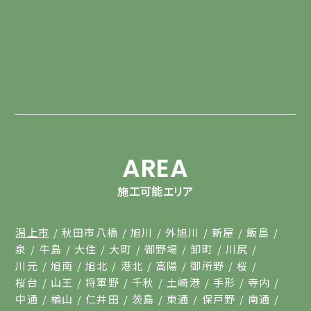
AREA
施工可能エリア
潟上市
秋田市八橋
旭川
外旭川
新屋
飯島
泉
牛島
大住
大町
御野場
卸町
川尻
川元
旭南
旭北
港北
高陽
御所野
桜
桜台
山王
将軍野
千秋
土崎港
手形
寺内
中通
楢山
仁井田
茨島
東通
保戸野
南通