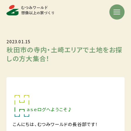
2023.01.15
秋田市の寺内・土崎エリアで土地をお探
しの方大集合！
┏┓┏┓
┃┗┛┃
┃┏┓ａｓｅログへようこそ♪
┗┛┗┛
こんにちは、むつみワールドの長谷部です！