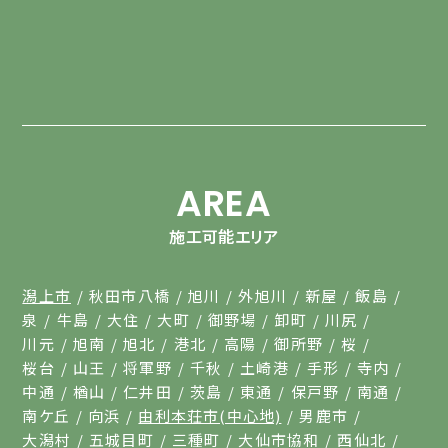
AREA
施工可能エリア
潟上市
秋田市八橋
旭川
外旭川
新屋
飯島
泉
牛島
大住
大町
御野場
卸町
川尻
川元
旭南
旭北
港北
高陽
御所野
桜
桜台
山王
将軍野
千秋
土崎港
手形
寺内
中通
楢山
仁井田
茨島
東通
保戸野
南通
南ケ丘
向浜
由利本荘市(中心地)
男鹿市
大潟村
五城目町
三種町
大仙市協和
西仙北