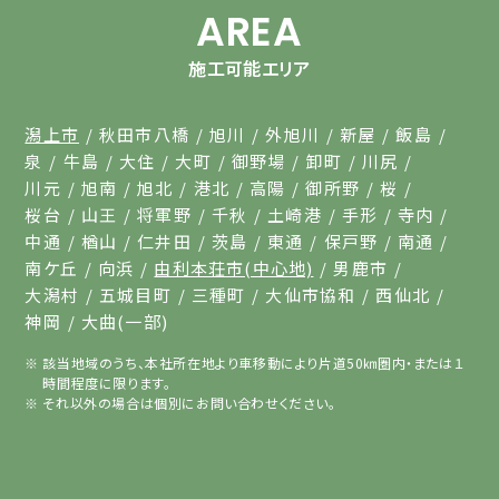
AREA
施工可能エリア
潟上市
秋田市八橋
旭川
外旭川
新屋
飯島
泉
牛島
大住
大町
御野場
卸町
川尻
川元
旭南
旭北
港北
高陽
御所野
桜
桜台
山王
将軍野
千秋
土崎港
手形
寺内
中通
楢山
仁井田
茨島
東通
保戸野
南通
南ケ丘
向浜
由利本荘市(中心地)
男鹿市
大潟村
五城目町
三種町
大仙市協和
西仙北
神岡
大曲(一部)
該当地域のうち、本社所在地より車移動により片道50㎞圏内・または１
時間程度に限ります。
それ以外の場合は個別にお問い合わせください。