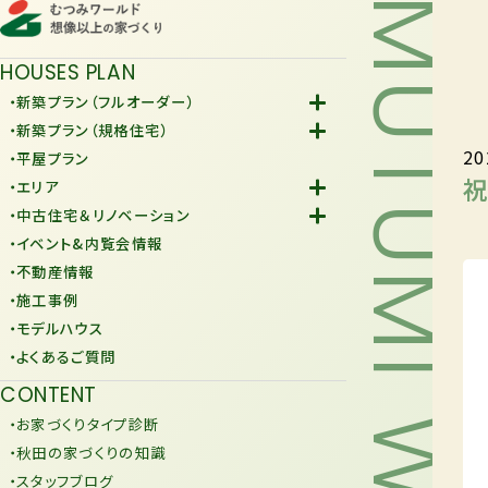
MUTUMI WORLD
HOUSES PLAN
・新築プラン（フルオーダー）
-Fiore
・新築プラン（規格住宅）
20
-規格住宅
・平屋プラン
-KURAFIT
・エリア
-COMY
-潟上市
・中古住宅＆リノベーション
-JiU
-由利本荘市
-中古住宅
・イベント&内覧会情報
-リノベーション
・不動産情報
・施工事例
・モデルハウス
・よくあるご質問
CONTENT
・お家づくりタイプ診断
・秋田の家づくりの知識
・スタッフブログ