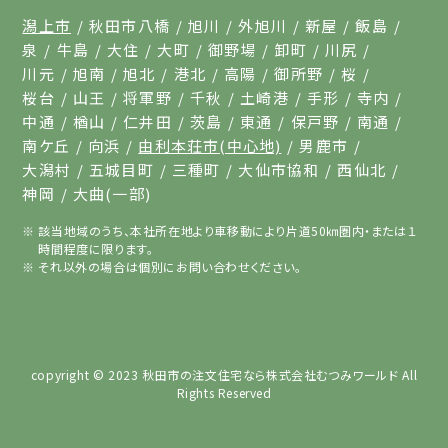
潟上市
秋田市八橋
旭川
外旭川
新屋
飯島
泉
牛島
大住
大町
御野場
卸町
川尻
川元
旭南
旭北
港北
高陽
御所野
桜
桜台
山王
将軍野
千秋
土崎港
手形
寺内
中通
楢山
仁井田
茨島
東通
保戸野
南通
南ケ丘
向浜
由利本荘市(中心地)
男鹿市
大潟村
五城目町
三種町
大仙市協和
西仙北
神岡
大曲(一部)
該当地域のうち、本社所在地より車移動により片道50㎞圏内・または１
時間程度に限ります。
それ以外の場合は個別にお問い合わせください。
copyright © 2023
秋田市の注文住宅なら株式会社むつみワールド
All
Rights Reserved