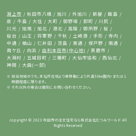
潟上市
秋田市八橋
旭川
外旭川
新屋
飯島
泉
牛島
大住
大町
御野場
卸町
川尻
川元
旭南
旭北
港北
高陽
御所野
桜
桜台
山王
将軍野
千秋
土崎港
手形
寺内
中通
楢山
仁井田
茨島
東通
保戸野
南通
南ケ丘
向浜
由利本荘市(中心地)
男鹿市
大潟村
五城目町
三種町
大仙市協和
西仙北
神岡
大曲(一部)
該当地域のうち、本社所在地より車移動により片道50㎞圏内・または１
時間程度に限ります。
それ以外の場合は個別にお問い合わせください。
copyright © 2023
秋田市の注文住宅なら株式会社むつみワールド
All
Rights Reserved