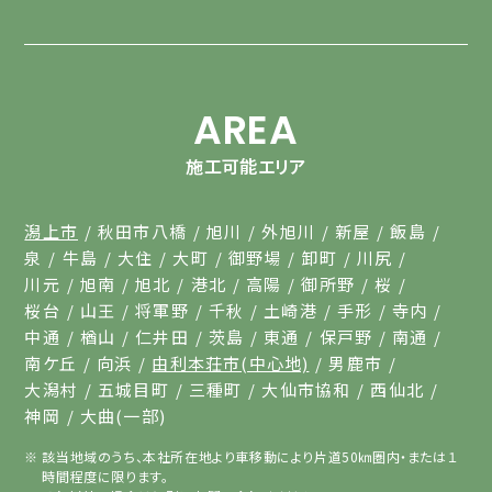
AREA
施工可能エリア
潟上市
秋田市八橋
旭川
外旭川
新屋
飯島
泉
牛島
大住
大町
御野場
卸町
川尻
川元
旭南
旭北
港北
高陽
御所野
桜
桜台
山王
将軍野
千秋
土崎港
手形
寺内
中通
楢山
仁井田
茨島
東通
保戸野
南通
南ケ丘
向浜
由利本荘市(中心地)
男鹿市
大潟村
五城目町
三種町
大仙市協和
西仙北
神岡
大曲(一部)
該当地域のうち、本社所在地より車移動により片道50㎞圏内・または１
時間程度に限ります。