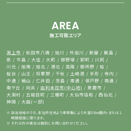
AREA
施工可能エリア
潟上市
秋田市八橋
旭川
外旭川
新屋
飯島
泉
牛島
大住
大町
御野場
卸町
川尻
川元
旭南
旭北
港北
高陽
御所野
桜
桜台
山王
将軍野
千秋
土崎港
手形
寺内
中通
楢山
仁井田
茨島
東通
保戸野
南通
南ケ丘
向浜
由利本荘市(中心地)
男鹿市
大潟村
五城目町
三種町
大仙市協和
西仙北
神岡
大曲(一部)
該当地域のうち、本社所在地より車移動により片道50㎞圏内・または１
時間程度に限ります。
それ以外の場合は個別にお問い合わせください。