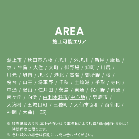
AREA
施工可能エリア
潟上市
秋田市八橋
旭川
外旭川
新屋
飯島
泉
牛島
大住
大町
御野場
卸町
川尻
川元
旭南
旭北
港北
高陽
御所野
桜
桜台
山王
将軍野
千秋
土崎港
手形
寺内
中通
楢山
仁井田
茨島
東通
保戸野
南通
南ケ丘
向浜
由利本荘市(中心地)
男鹿市
大潟村
五城目町
三種町
大仙市協和
西仙北
神岡
大曲(一部)
該当地域のうち、本社所在地より車移動により片道50㎞圏内・または１
時間程度に限ります。
それ以外の場合は個別にお問い合わせください。