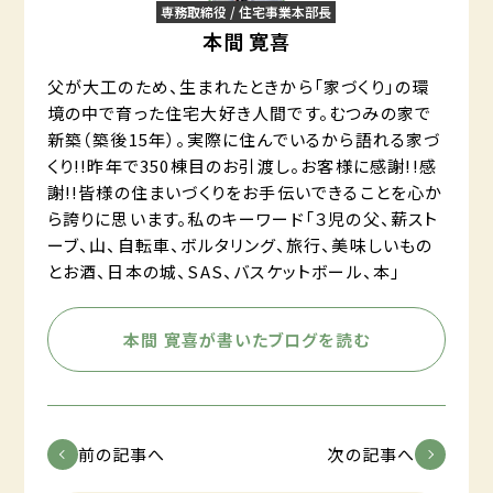
専務取締役 / 住宅事業本部長
本間 寛喜
父が大工のため、生まれたときから「家づくり」の環
境の中で育った住宅大好き人間です。むつみの家で
新築（築後15年）。実際に住んでいるから語れる家づ
くり!!昨年で350棟目のお引渡し。お客様に感謝!!感
謝!!皆様の住まいづくりをお手伝いできることを心か
ら誇りに思います。私のキーワード「３児の父、薪スト
ーブ、山、自転車、ボルタリング、旅行、美味しいもの
とお酒、日本の城、SAS、バスケットボール、本」
本間 寛喜が書いたブログを読む
前の記事へ
次の記事へ