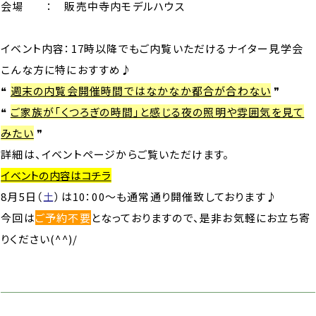
会場 ： 販売中寺内モデルハウス
イベント内容：17時以降でもご内覧いただけるナイター見学会
こんな方に特におすすめ♪
❝
週末の内覧会開催時間ではなかなか都合が合わない
❞
❝
ご家族が「くつろぎの時間」と感じる夜の照明や雰囲気を見て
みたい
❞
詳細は、イベントページからご覧いただけます。
イベントの内容はコチラ
8月5日（
土
）は10：00～も通常通り開催致しております♪
今回は
ご予約不要
となっておりますので、是非お気軽にお立ち寄
りください(^^)/