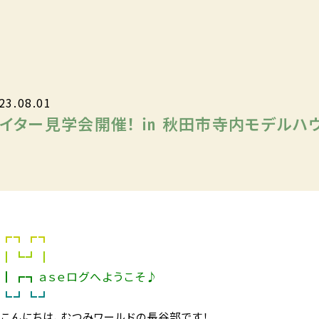
23.08.01
イター見学会開催！ ㏌ 秋田市寺内モデルハ
┏┓┏┓
┃┗┛┃
┃┏┓ａｓｅログへようこそ♪
┗┛┗┛
こんにちは、むつみワールドの長谷部です！