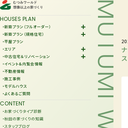
MUTUMI WORLD
HOUSES PLAN
・新築プラン（フルオーダー）
-Fiore
・新築プラン（規格住宅）
20
-規格住宅
・平屋プラン
-KURAFIT
ナ
・エリア
-COMY
-潟上市
ス
・中古住宅＆リノベーション
-JiU
-由利本荘市
-中古住宅
・イベント&内覧会情報
-リノベーション
・不動産情報
・施工事例
・モデルハウス
・よくあるご質問
CONTENT
・お家づくりタイプ診断
・秋田の家づくりの知識
・スタッフブログ