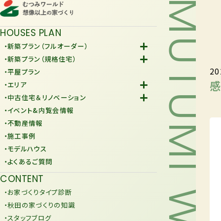
MUTUMI WORLD
HOUSES PLAN
・新築プラン（フルオーダー）
-Fiore
・新築プラン（規格住宅）
20
-規格住宅
・平屋プラン
-KURAFIT
感
・エリア
-COMY
-潟上市
・中古住宅＆リノベーション
-JiU
-由利本荘市
-中古住宅
・イベント&内覧会情報
-リノベーション
・不動産情報
・施工事例
・モデルハウス
・よくあるご質問
CONTENT
・お家づくりタイプ診断
・秋田の家づくりの知識
・スタッフブログ