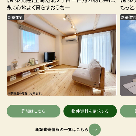
永く心地よく暮らすおうち―
もっと
新築住宅
新築住宅
詳細はこちら
物件資料を請求する
新築建売情報の一覧はこちら