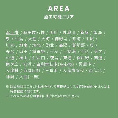
AREA
施工可能エリア
潟上市
秋田市八橋
旭川
外旭川
新屋
飯島
泉
牛島
大住
大町
御野場
卸町
川尻
川元
旭南
旭北
港北
高陽
御所野
桜
桜台
山王
将軍野
千秋
土崎港
手形
寺内
中通
楢山
仁井田
茨島
東通
保戸野
南通
南ケ丘
向浜
由利本荘市(中心地)
男鹿市
大潟村
五城目町
三種町
大仙市協和
西仙北
神岡
大曲(一部)
該当地域のうち、本社所在地より車移動により片道50㎞圏内・または１
時間程度に限ります。
それ以外の場合は個別にお問い合わせください。