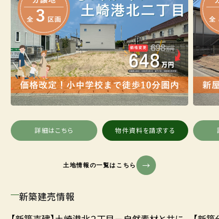
詳細はこちら
物件資料を請求する
土地情報の一覧はこちら
新築建売情報
【新築売建】土崎港北２丁目－自然素材と共に、
【新築