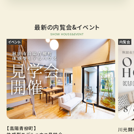
最新の内覧会&イベント
SHOW HOUSE&EVENT
イベント
内覧会
【高陽青柳町】
川元開