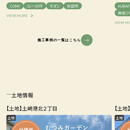
COMY
31～35坪
モダン
秋田市
KURAF
無垢フ
VIEW MORE
VIEW M
施工事例の一覧はこちら
土地情報
【土地】土崎港北２丁目
【土地
土地
土地