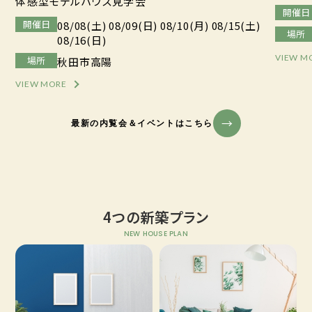
体感型モデルハウス見学会
開催日
開催日
08/08(土) 08/09(日) 08/10(月) 08/15(土)
場所
08/16(日)
VIEW M
場所
秋田市高陽
VIEW MORE
最新の内覧会＆イベントはこちら
4つの新築プラン
NEW HOUSE PLAN