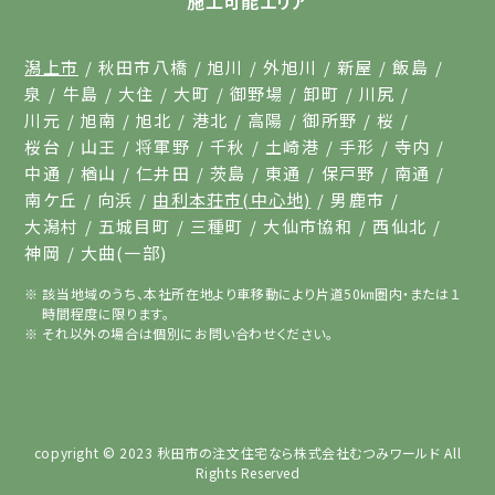
施工可能エリア
潟上市
秋田市八橋
旭川
外旭川
新屋
飯島
泉
牛島
大住
大町
御野場
卸町
川尻
川元
旭南
旭北
港北
高陽
御所野
桜
桜台
山王
将軍野
千秋
土崎港
手形
寺内
中通
楢山
仁井田
茨島
東通
保戸野
南通
南ケ丘
向浜
由利本荘市(中心地)
男鹿市
大潟村
五城目町
三種町
大仙市協和
西仙北
神岡
大曲(一部)
該当地域のうち、本社所在地より車移動により片道50㎞圏内・または１
時間程度に限ります。
それ以外の場合は個別にお問い合わせください。
copyright © 2023
秋田市の注文住宅なら株式会社むつみワールド
All
Rights Reserved