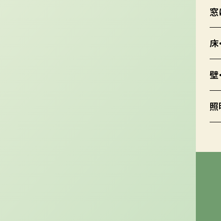
窓
床
壁
照