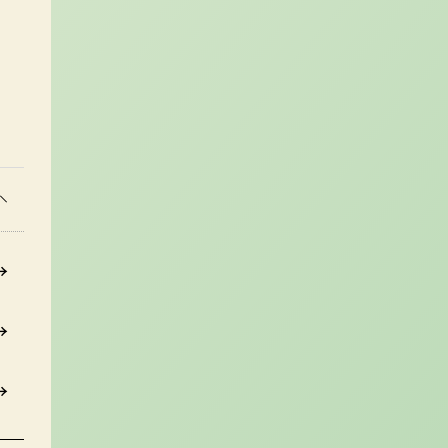
→
→
→