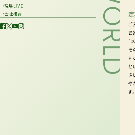
・現場LIVE
定
・会社概要
ご
お
「
そ
も
と
さ
や
す