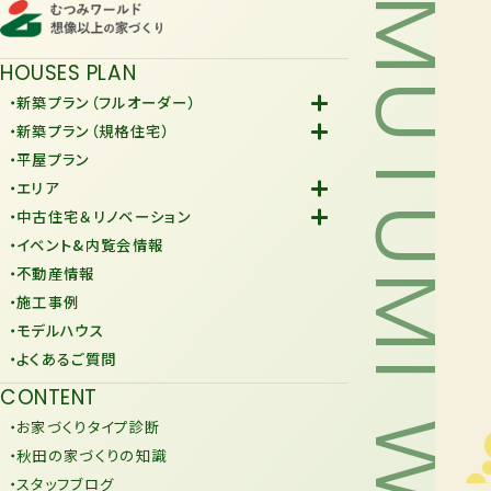
MUTUMI WORLD
HOUSES PLAN
・新築プラン（フルオーダー）
-Fiore
・新築プラン（規格住宅）
-規格住宅
・平屋プラン
-KURAFIT
・エリア
-COMY
-潟上市
・中古住宅＆リノベーション
-JiU
-由利本荘市
-中古住宅
・イベント&内覧会情報
-リノベーション
・不動産情報
・施工事例
・モデルハウス
・よくあるご質問
CONTENT
・お家づくりタイプ診断
・秋田の家づくりの知識
・スタッフブログ