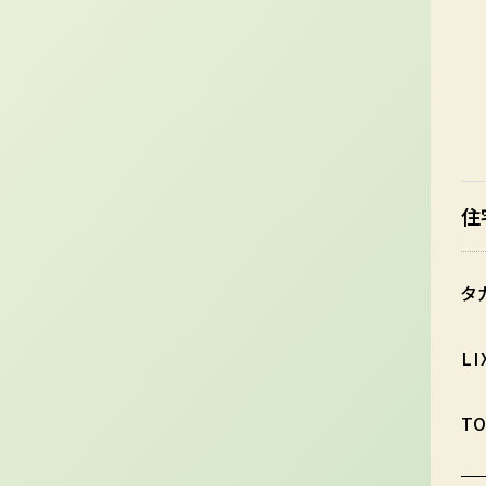
住
タ
L
T