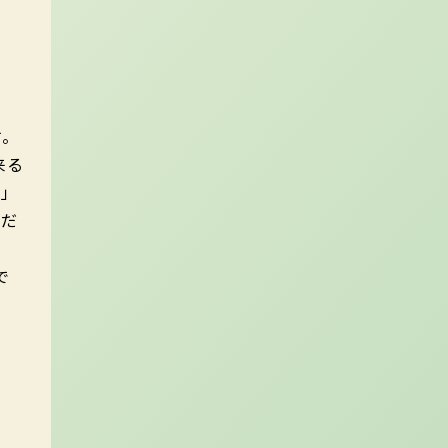
。
来る
」
くだ
で