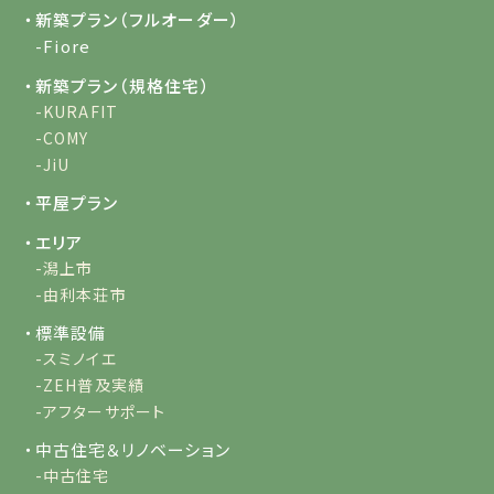
・新築プラン（フルオーダー）
-Fiore
・新築プラン（規格住宅）
-KURAFIT
-COMY
-JiU
・平屋プラン
・エリア
-潟上市
-由利本荘市
・標準設備
-スミノイエ
-ZEH普及実績
-アフターサポート
・中古住宅＆リノベーション
-中古住宅