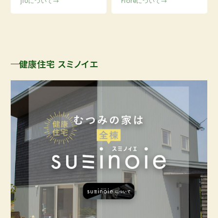
jiUについて
→
Fioreについて
→
健康住宅 スミノイエ