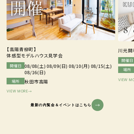
【高陽青柳町】
川元開
体感型モデルハウス見学会
開催日
開催日
08/08(土) 08/09(日) 08/10(月) 08/15(土)
場所
08/16(日)
VIEW M
場所
秋田市高陽
VIEW MORE
→
最新の内覧会＆イベントはこちら