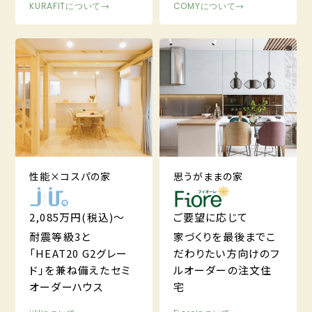
KURAFITについて
→
COMYについて
→
性能×コスパの家
思うがままの家
2,085万円(税込)～
ご要望に応じて
耐震等級3と
家づくりを最後までこ
「HEAT20 G2グレー
だわりたい方向けのフ
ド」を兼ね備えたセミ
ルオーダーの注文住
オーダーハウス
宅