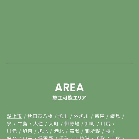
AREA
施工可能エリア
潟上市
秋田市八橋
旭川
外旭川
新屋
飯島
泉
牛島
大住
大町
御野場
卸町
川尻
川元
旭南
旭北
港北
高陽
御所野
桜
桜台
山王
将軍野
千秋
土崎港
手形
寺内