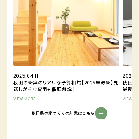
2025.04.11
2025.
秋田の新築のリアルな予算相場【2025年最新】見
秋田市
逃しがちな費用も徹底解説！
最新】
VIEW MORE
→
VIEW M
秋田県の家づくりの知識はこちら