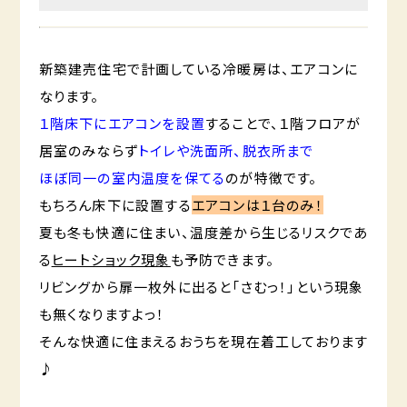
新築建売住宅で計画している冷暖房は、エアコンに
なります。
１階床下にエアコンを設置
することで、１階フロアが
居室のみならず
トイレや洗面所、脱衣所まで
ほぼ同一の室内温度を保てる
のが特徴です。
もちろん床下に設置する
エアコンは１台のみ！
夏も冬も快適に住まい、温度差から生じるリスクであ
る
ヒートショック現象
も予防できます。
リビングから扉一枚外に出ると「さむっ！」という現象
も無くなりますよっ！
そんな快適に住まえるおうちを現在着工しております
♪