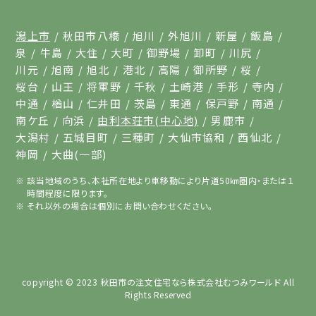
潟上市
秋田市八橋
旭川
外旭川
新屋
飯島
泉
牛島
大住
大町
御野場
卸町
川尻
川元
旭南
旭北
港北
高陽
御所野
桜
桜台
山王
将軍野
千秋
土崎港
手形
寺内
中通
楢山
仁井田
茨島
東通
保戸野
南通
南ケ丘
向浜
由利本荘市(中心地)
男鹿市
大潟村
五城目町
三種町
大仙市協和
西仙北
神岡
大曲(一部)
該当地域のうち、本社所在地より車移動により片道50㎞圏内・または１
時間程度に限ります。
それ以外の場合は個別にお問い合わせください。
copyright © 2023
秋田市の注文住宅なら株式会社むつみワールド
All
Rights Reserved