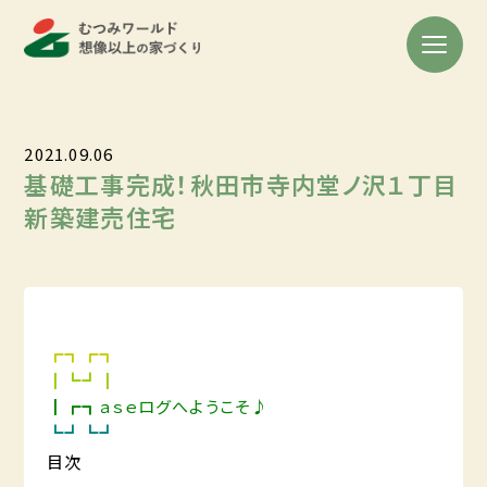
2021.09.06
基礎工事完成！秋田市寺内堂ノ沢１丁目
新築建売住宅
┏┓┏┓
┃┗┛┃
┃┏┓ａｓｅログへようこそ♪
┗┛┗┛
目次