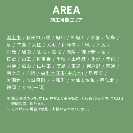
AREA
施工可能エリア
潟上市
秋田市八橋
旭川
外旭川
新屋
飯島
泉
牛島
大住
大町
御野場
卸町
川尻
川元
旭南
旭北
港北
高陽
御所野
桜
桜台
山王
将軍野
千秋
土崎港
手形
寺内
中通
楢山
仁井田
茨島
東通
保戸野
南通
南ケ丘
向浜
由利本荘市(中心地)
男鹿市
大潟村
五城目町
三種町
大仙市協和
西仙北
神岡
大曲(一部)
該当地域のうち、本社所在地より車移動により片道50㎞圏内・または１
時間程度に限ります。
それ以外の場合は個別にお問い合わせください。