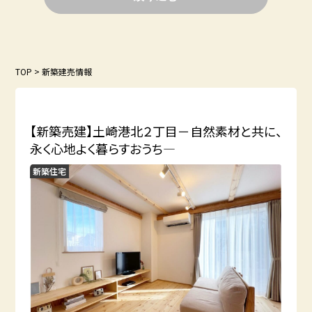
TOP
>
新築建売情報
【新築売建】土崎港北２丁目－自然素材と共に、
永く心地よく暮らすおうち―
新築住宅