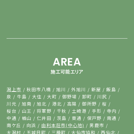
AREA
施工可能エリア
潟上市
秋田市八橋
旭川
外旭川
新屋
飯島
泉
牛島
大住
大町
御野場
卸町
川尻
川元
旭南
旭北
港北
高陽
御所野
桜
桜台
山王
将軍野
千秋
土崎港
手形
寺内
中通
楢山
仁井田
茨島
東通
保戸野
南通
南ケ丘
向浜
由利本荘市(中心地)
男鹿市
大潟村
五城目町
三種町
大仙市協和
西仙北