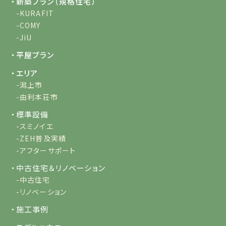
・新築プラン（規格住宅）
-KURAFIT
-COMY
-JiU
・平屋プラン
・エリア
-潟上市
-由利本荘市
・標準設備
-スミノイエ
-ZEH普及実績
-アフターサポート
・中古住宅＆リノベーション
-中古住宅
-リノベーション
・施工事例