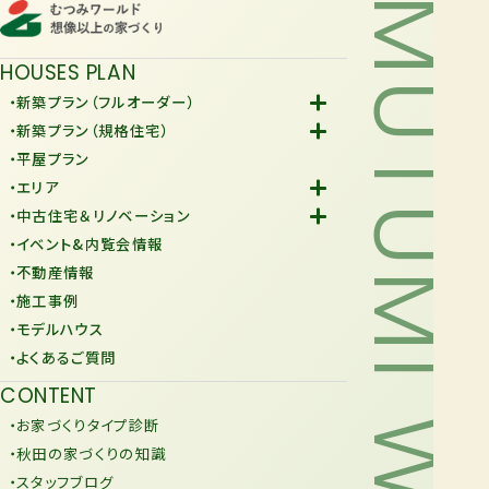
MUTUMI WORLD
HOUSES PLAN
・新築プラン（フルオーダー）
-Fiore
・新築プラン（規格住宅）
-規格住宅
・平屋プラン
-KURAFIT
・エリア
-COMY
-潟上市
・中古住宅＆リノベーション
-JiU
-由利本荘市
-中古住宅
・イベント&内覧会情報
-リノベーション
・不動産情報
・施工事例
・モデルハウス
・よくあるご質問
CONTENT
・お家づくりタイプ診断
・秋田の家づくりの知識
・スタッフブログ