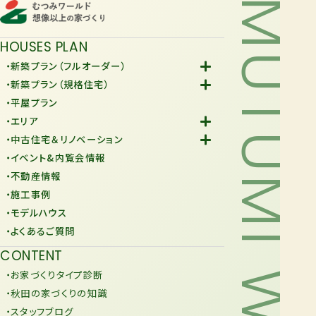
MUTUMI WORLD
HOUSES PLAN
・新築プラン（フルオーダー）
-Fiore
・新築プラン（規格住宅）
-規格住宅
・平屋プラン
-KURAFIT
・エリア
-COMY
-潟上市
・中古住宅＆リノベーション
-JiU
-由利本荘市
-中古住宅
・イベント&内覧会情報
-リノベーション
・不動産情報
・施工事例
・モデルハウス
・よくあるご質問
CONTENT
・お家づくりタイプ診断
・秋田の家づくりの知識
・スタッフブログ