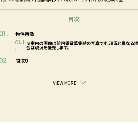
目次
01 .
物件画像
01
1
※室内の画像は前回賃貸募集時の写真です。現況と異なる
.
合は現況を優先します。
02 .
間取り
VIEW MORE