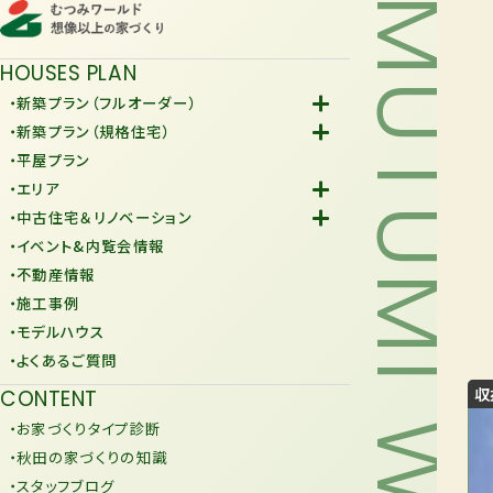
MUTUMI WORLD
HOUSES PLAN
・新築プラン（フルオーダー）
-Fiore
・新築プラン（規格住宅）
-規格住宅
・平屋プラン
-KURAFIT
・エリア
-COMY
-潟上市
・中古住宅＆リノベーション
-JiU
-由利本荘市
-中古住宅
・イベント&内覧会情報
-リノベーション
・不動産情報
・施工事例
・モデルハウス
・よくあるご質問
収
CONTENT
・お家づくりタイプ診断
・秋田の家づくりの知識
・スタッフブログ