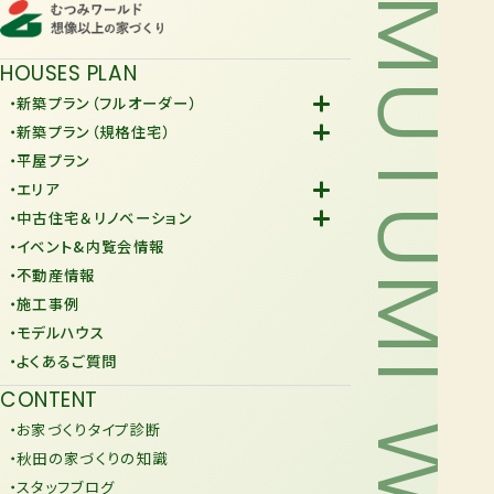
MUTUMI WORLD
HOUSES PLAN
・新築プラン（フルオーダー）
-Fiore
・新築プラン（規格住宅）
-規格住宅
・平屋プラン
-KURAFIT
・エリア
-COMY
-潟上市
・中古住宅＆リノベーション
-JiU
-由利本荘市
-中古住宅
・イベント&内覧会情報
-リノベーション
・不動産情報
・施工事例
・モデルハウス
・よくあるご質問
CONTENT
・お家づくりタイプ診断
・秋田の家づくりの知識
・スタッフブログ