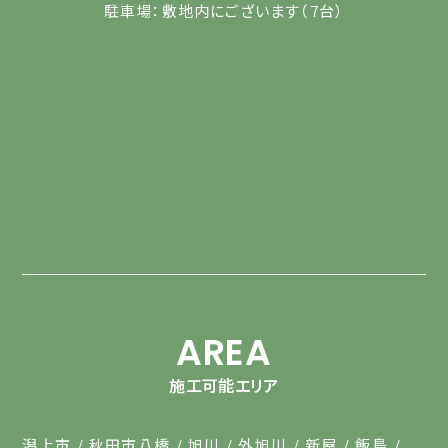
駐車場：敷地内にございます（7台）
AREA
施工可能エリア
潟上市
秋田市八橋
旭川
外旭川
新屋
飯島