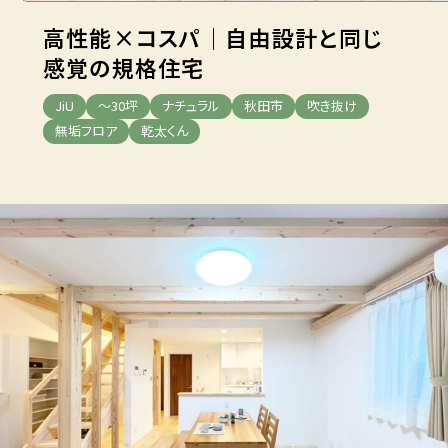
高性能×コスパ｜自由設計と同じ
感覚の規格住宅
JiU
～30坪
ナチュラル
秋田市
吹き抜け
無垢フロア
乾太くん