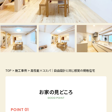
TOP
>
施工事例
>
高性能×コスパ｜自由設計と同じ感覚の規格住宅
お家の見どころ
GOOD POINT
POINT
01