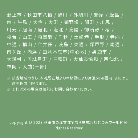
潟上市
秋田市八橋
旭川
外旭川
新屋
飯島
泉
牛島
大住
大町
御野場
卸町
川尻
川元
旭南
旭北
港北
高陽
御所野
桜
桜台
山王
将軍野
千秋
土崎港
手形
寺内
中通
楢山
仁井田
茨島
東通
保戸野
南通
南ケ丘
向浜
由利本荘市(中心地)
男鹿市
大潟村
五城目町
三種町
大仙市協和
西仙北
神岡
大曲(一部)
該当地域のうち、本社所在地より車移動により片道50㎞圏内・または１
時間程度に限ります。
それ以外の場合は個別にお問い合わせください。
copyright © 2023
秋田市の注文住宅なら株式会社むつみワールド
All
Rights Reserved