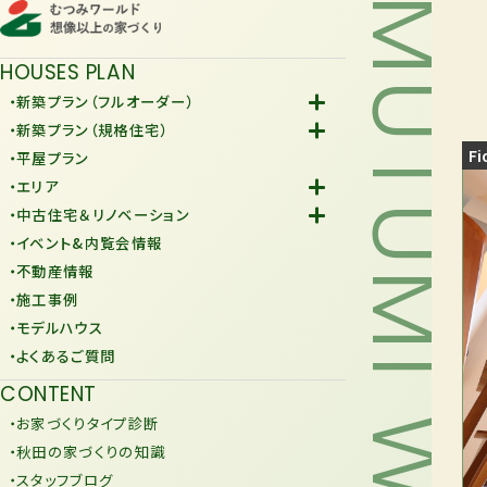
MUTUMI WORLD
HOUSES PLAN
・新築プラン（フルオーダー）
-Fiore
・新築プラン（規格住宅）
-規格住宅
Fi
・平屋プラン
-KURAFIT
・エリア
-COMY
-潟上市
・中古住宅＆リノベーション
-JiU
-由利本荘市
-中古住宅
・イベント&内覧会情報
-リノベーション
・不動産情報
・施工事例
・モデルハウス
・よくあるご質問
CONTENT
・お家づくりタイプ診断
・秋田の家づくりの知識
・スタッフブログ