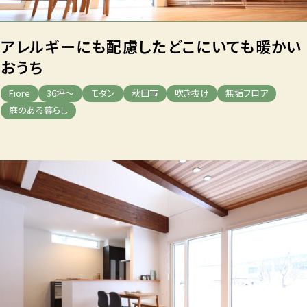
アレルギーにも配慮した
どこにいても暖かい
おうち
Fiore
36坪～
モダン
秋田市
吹き抜け
無垢フロア
庭のある暮らし