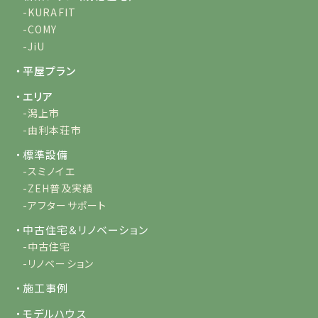
-KURAFIT
-COMY
-JiU
・平屋プラン
・エリア
-潟上市
-由利本荘市
・標準設備
-スミノイエ
-ZEH普及実績
-アフターサポート
・中古住宅＆リノベーション
-中古住宅
-リノベーション
・施工事例
・モデルハウス