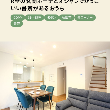
R壁の玄関ポーチとオシャレ
でかっこ
いい書斎があるおうち
COMY
31～35坪
モダン
秋田市
畳コーナー
書斎