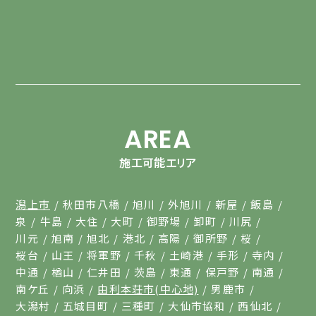
AREA
施工可能エリア
潟上市
秋田市八橋
旭川
外旭川
新屋
飯島
泉
牛島
大住
大町
御野場
卸町
川尻
川元
旭南
旭北
港北
高陽
御所野
桜
桜台
山王
将軍野
千秋
土崎港
手形
寺内
中通
楢山
仁井田
茨島
東通
保戸野
南通
南ケ丘
向浜
由利本荘市(中心地)
男鹿市
大潟村
五城目町
三種町
大仙市協和
西仙北