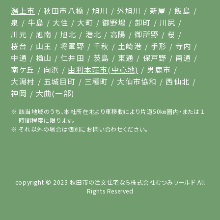
潟上市
秋田市八橋
旭川
外旭川
新屋
飯島
泉
牛島
大住
大町
御野場
卸町
川尻
川元
旭南
旭北
港北
高陽
御所野
桜
桜台
山王
将軍野
千秋
土崎港
手形
寺内
中通
楢山
仁井田
茨島
東通
保戸野
南通
南ケ丘
向浜
由利本荘市(中心地)
男鹿市
大潟村
五城目町
三種町
大仙市協和
西仙北
神岡
大曲(一部)
該当地域のうち、本社所在地より車移動により片道50㎞圏内・または１
時間程度に限ります。
それ以外の場合は個別にお問い合わせください。
copyright © 2023
秋田市の注文住宅なら株式会社むつみワールド
All
Rights Reserved