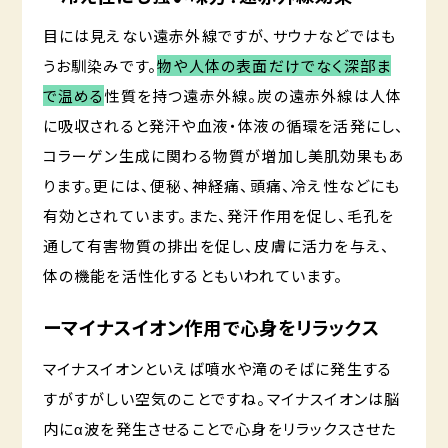
目には見えない遠赤外線ですが、サウナなどではも
うお馴染みです。
物や人体の表面だけでなく深部ま
で温める
性質を持つ遠赤外線。炭の遠赤外線は人体
に吸収されると発汗や血液・体液の循環を活発にし、
コラーゲン生成に関わる物質が増加し美肌効果もあ
ります。更には、便秘、神経痛、頭痛、冷え性などにも
有効とされています。また、発汗作用を促し、毛孔を
通して有害物質の排出を促し、皮膚に活力を与え、
体の機能を活性化するともいわれています。
ーマイナスイ
オン作用
で心身をリラックス
マイナスイオンといえば噴水や滝のそばに発生する
すがすがしい空気のことですね。マイナスイオンは脳
内にα波を発生させることで心身をリラックスさせた