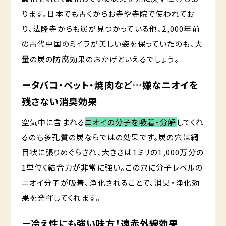
ります。日本でも古くからお寺や寺院で使われてお
り、法隆寺からも炭が見つかっている他、2,000年前
の古代中国のミイラが美しい姿を保っていたのも、大
量の炭の防腐効果のおかげといえるでしょう。
ータバコ・ペット・焼肉など…嫌なニオイを
残さない消臭効果
空気中に含まれる
ニオイの分子を吸着・分解
してくれ
るのも多孔質の炭ならではの効果です。炭の穴は網
目状に張りめぐらされ、大きさは1ミリの1,000万分の
1単位く結合力が非常に強い。この穴に分子レベルの
ニオイ分子が吸着、浄化されることで、消臭・浄化効
果を発揮してくれます。
ー冷え性にも強い味方！遠赤外線効果