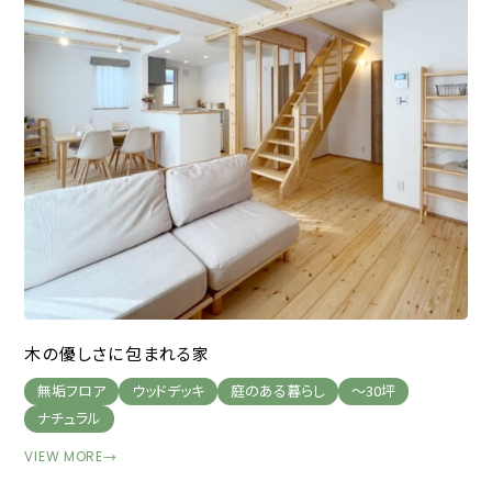
木の優しさに包まれる家
無垢フロア
ウッドデッキ
庭のある暮らし
～30坪
ナチュラル
VIEW MORE
→