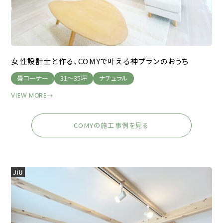
女性設計士と作る、COMYで叶える神プランのおうち
畳コーナー
31～35坪
ナチュラル
VIEW MORE
→
COMYの施工事例を見る
JiU