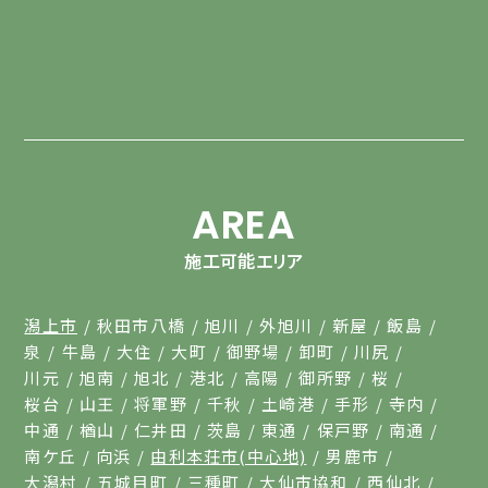
AREA
施工可能エリア
潟上市
秋田市八橋
旭川
外旭川
新屋
飯島
泉
牛島
大住
大町
御野場
卸町
川尻
川元
旭南
旭北
港北
高陽
御所野
桜
桜台
山王
将軍野
千秋
土崎港
手形
寺内
中通
楢山
仁井田
茨島
東通
保戸野
南通
南ケ丘
向浜
由利本荘市(中心地)
男鹿市
大潟村
五城目町
三種町
大仙市協和
西仙北