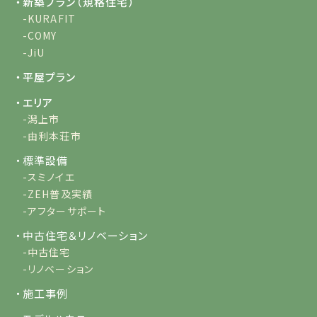
・新築プラン（規格住宅）
-KURAFIT
-COMY
-JiU
・平屋プラン
・エリア
-潟上市
-由利本荘市
・標準設備
-スミノイエ
-ZEH普及実績
-アフターサポート
・中古住宅＆リノベーション
-中古住宅
-リノベーション
・施工事例