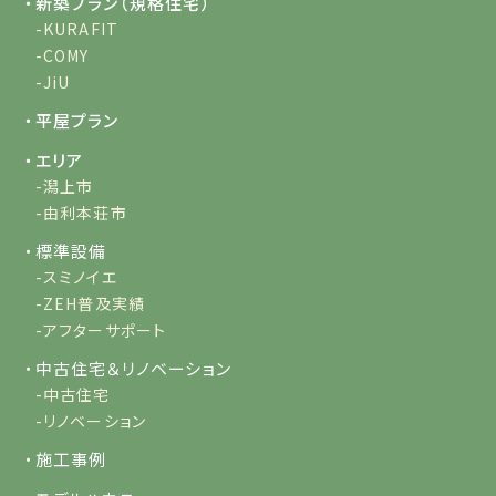
・新築プラン（規格住宅）
-KURAFIT
-COMY
-JiU
・平屋プラン
・エリア
-潟上市
-由利本荘市
・標準設備
-スミノイエ
-ZEH普及実績
-アフターサポート
・中古住宅＆リノベーション
-中古住宅
-リノベーション
・施工事例