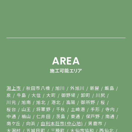
AREA
施工可能エリア
潟上市
秋田市八橋
旭川
外旭川
新屋
飯島
泉
牛島
大住
大町
御野場
卸町
川尻
川元
旭南
旭北
港北
高陽
御所野
桜
桜台
山王
将軍野
千秋
土崎港
手形
寺内
中通
楢山
仁井田
茨島
東通
保戸野
南通
南ケ丘
向浜
由利本荘市(中心地)
男鹿市
大潟村
五城目町
三種町
大仙市協和
西仙北