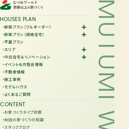
MUTUMI WORLD
HOUSES PLAN
・新築プラン（フルオーダー）
-Fiore
・新築プラン（規格住宅）
-規格住宅
・平屋プラン
-KURAFIT
・エリア
-COMY
-潟上市
・中古住宅＆リノベーション
-JiU
-由利本荘市
-中古住宅
・イベント&内覧会情報
-リノベーション
・不動産情報
・施工事例
・モデルハウス
・よくあるご質問
CONTENT
・お家づくりタイプ診断
・秋田の家づくりの知識
・スタッフブログ