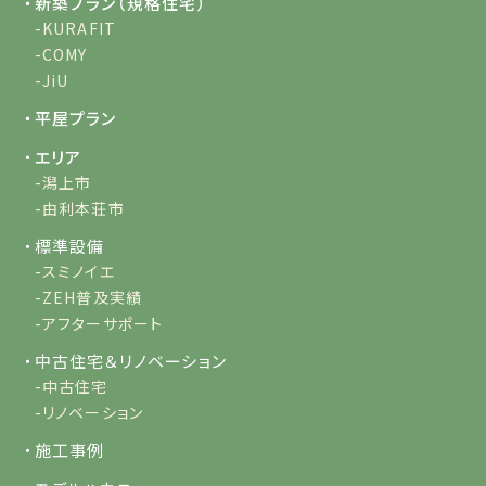
・新築プラン（規格住宅）
-KURAFIT
-COMY
-JiU
・平屋プラン
・エリア
-潟上市
-由利本荘市
・標準設備
-スミノイエ
-ZEH普及実績
-アフターサポート
・中古住宅＆リノベーション
-中古住宅
-リノベーション
・施工事例