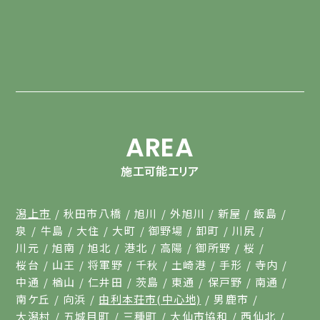
AREA
施工可能エリア
潟上市
秋田市八橋
旭川
外旭川
新屋
飯島
泉
牛島
大住
大町
御野場
卸町
川尻
川元
旭南
旭北
港北
高陽
御所野
桜
桜台
山王
将軍野
千秋
土崎港
手形
寺内
中通
楢山
仁井田
茨島
東通
保戸野
南通
南ケ丘
向浜
由利本荘市(中心地)
男鹿市
大潟村
五城目町
三種町
大仙市協和
西仙北