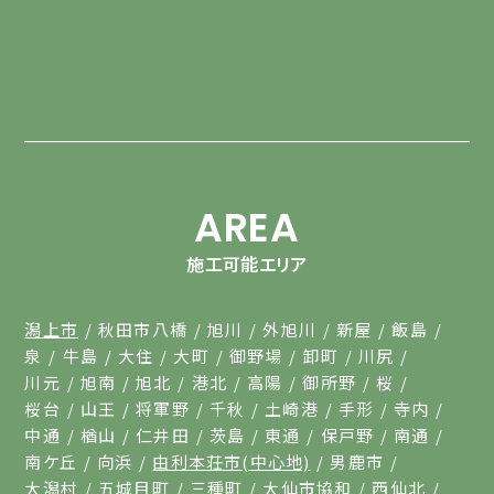
AREA
施工可能エリア
潟上市
秋田市八橋
旭川
外旭川
新屋
飯島
泉
牛島
大住
大町
御野場
卸町
川尻
川元
旭南
旭北
港北
高陽
御所野
桜
桜台
山王
将軍野
千秋
土崎港
手形
寺内
中通
楢山
仁井田
茨島
東通
保戸野
南通
南ケ丘
向浜
由利本荘市(中心地)
男鹿市
大潟村
五城目町
三種町
大仙市協和
西仙北