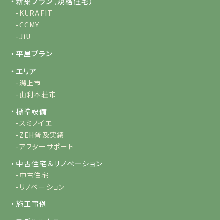
・新築プラン（規格住宅）
-KURAFIT
-COMY
-JiU
・平屋プラン
・エリア
-潟上市
-由利本荘市
・標準設備
-スミノイエ
-ZEH普及実績
-アフターサポート
・中古住宅＆リノベーション
-中古住宅
-リノベーション
・施工事例