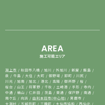
AREA
施工可能エリア
潟上市
秋田市八橋
旭川
外旭川
新屋
飯島
泉
牛島
大住
大町
御野場
卸町
川尻
川元
旭南
旭北
港北
高陽
御所野
桜
桜台
山王
将軍野
千秋
土崎港
手形
寺内
中通
楢山
仁井田
茨島
東通
保戸野
南通
南ケ丘
向浜
由利本荘市(中心地)
男鹿市
大潟村
五城目町
三種町
大仙市協和
西仙北