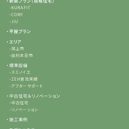
・新築プラン（規格住宅）
-KURAFIT
-COMY
-JiU
・平屋プラン
・エリア
-潟上市
-由利本荘市
・標準設備
-スミノイエ
-ZEH普及実績
-アフターサポート
・中古住宅＆リノベーション
-中古住宅
-リノベーション
・施工事例