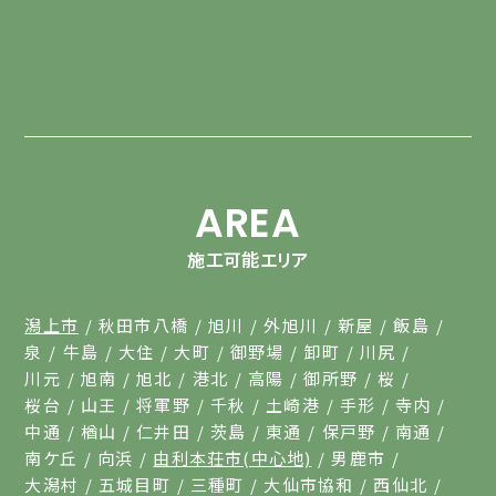
AREA
施工可能エリア
潟上市
秋田市八橋
旭川
外旭川
新屋
飯島
泉
牛島
大住
大町
御野場
卸町
川尻
川元
旭南
旭北
港北
高陽
御所野
桜
桜台
山王
将軍野
千秋
土崎港
手形
寺内
中通
楢山
仁井田
茨島
東通
保戸野
南通
南ケ丘
向浜
由利本荘市(中心地)
男鹿市
大潟村
五城目町
三種町
大仙市協和
西仙北