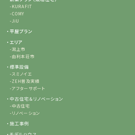
-KURAFIT
-COMY
-JiU
・平屋プラン
・エリア
-潟上市
-由利本荘市
・標準設備
-スミノイエ
-ZEH普及実績
-アフターサポート
・中古住宅＆リノベーション
-中古住宅
-リノベーション
・施工事例
・モデルハウス