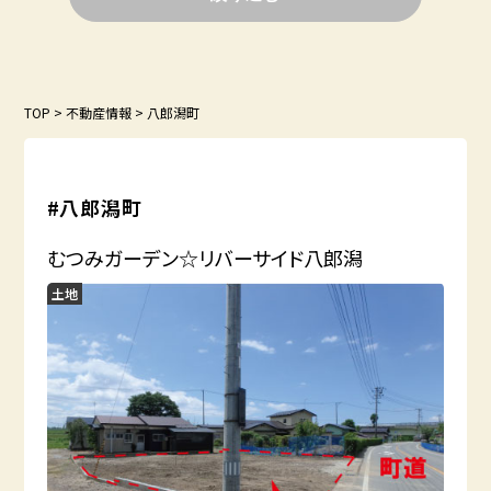
TOP
>
不動産情報
>
八郎潟町
#八郎潟町
むつみガーデン☆リバーサイド八郎潟
土地