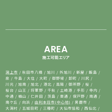
AREA
施工可能エリア
潟上市
秋田市八橋
旭川
外旭川
新屋
飯島
泉
牛島
大住
大町
御野場
卸町
川尻
川元
旭南
旭北
港北
高陽
御所野
桜
桜台
山王
将軍野
千秋
土崎港
手形
寺内
中通
楢山
仁井田
茨島
東通
保戸野
南通
南ケ丘
向浜
由利本荘市(中心地)
男鹿市
大潟村
五城目町
三種町
大仙市協和
西仙北