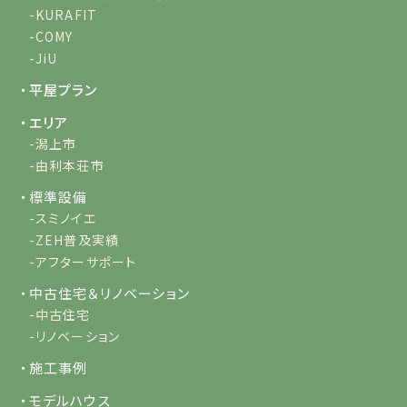
-KURAFIT
-COMY
-JiU
・平屋プラン
・エリア
-潟上市
-由利本荘市
・標準設備
-スミノイエ
-ZEH普及実績
-アフターサポート
・中古住宅＆リノベーション
-中古住宅
-リノベーション
・施工事例
・モデルハウス