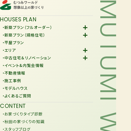
MUTUMI WORLD
HOUSES PLAN
・新築プラン（フルオーダー）
-Fiore
・新築プラン（規格住宅）
-規格住宅
・平屋プラン
-KURAFIT
・エリア
-COMY
-潟上市
・中古住宅＆リノベーション
-JiU
-由利本荘市
-中古住宅
・イベント&内覧会情報
-リノベーション
・不動産情報
・施工事例
・モデルハウス
・よくあるご質問
CONTENT
・お家づくりタイプ診断
・秋田の家づくりの知識
・スタッフブログ