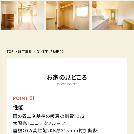
TOP
>
施工事例
>
Q1住宅L2秋田02
お家の見どころ
GOOD POINT
POINT
01
性能
国の省エネ基準の暖房の燃費：1/3
太陽光：エコテクノルーフ
屋根：GW高性能20K厚315mm付加断熱