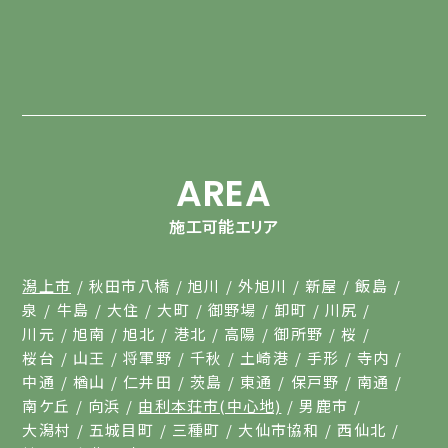
AREA
施工可能エリア
潟上市
秋田市八橋
旭川
外旭川
新屋
飯島
泉
牛島
大住
大町
御野場
卸町
川尻
川元
旭南
旭北
港北
高陽
御所野
桜
桜台
山王
将軍野
千秋
土崎港
手形
寺内
中通
楢山
仁井田
茨島
東通
保戸野
南通
南ケ丘
向浜
由利本荘市(中心地)
男鹿市
大潟村
五城目町
三種町
大仙市協和
西仙北