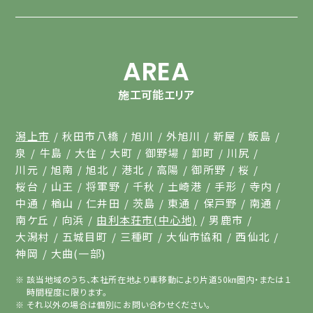
AREA
施工可能エリア
潟上市
秋田市八橋
旭川
外旭川
新屋
飯島
泉
牛島
大住
大町
御野場
卸町
川尻
川元
旭南
旭北
港北
高陽
御所野
桜
桜台
山王
将軍野
千秋
土崎港
手形
寺内
中通
楢山
仁井田
茨島
東通
保戸野
南通
南ケ丘
向浜
由利本荘市(中心地)
男鹿市
大潟村
五城目町
三種町
大仙市協和
西仙北
神岡
大曲(一部)
該当地域のうち、本社所在地より車移動により片道50㎞圏内・または１
時間程度に限ります。
それ以外の場合は個別にお問い合わせください。