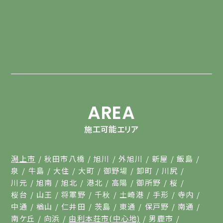
AREA
施工可能エリア
潟上市
秋田市八橋
旭川
外旭川
新屋
飯島
泉
牛島
大住
大町
御野場
卸町
川尻
川元
旭南
旭北
港北
高陽
御所野
桜
桜台
山王
将軍野
千秋
土崎港
手形
寺内
中通
楢山
仁井田
茨島
東通
保戸野
南通
南ケ丘
向浜
由利本荘市(中心地)
男鹿市