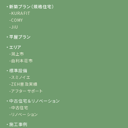
・新築プラン（規格住宅）
-KURAFIT
-COMY
-JiU
・平屋プラン
・エリア
-潟上市
-由利本荘市
・標準設備
-スミノイエ
-ZEH普及実績
-アフターサポート
・中古住宅＆リノベーション
-中古住宅
-リノベーション
・施工事例