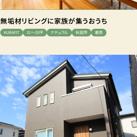
無垢材リビングに
家族が集うおうち
KURAFIT
31～35坪
ナチュラル
秋田市
書斎