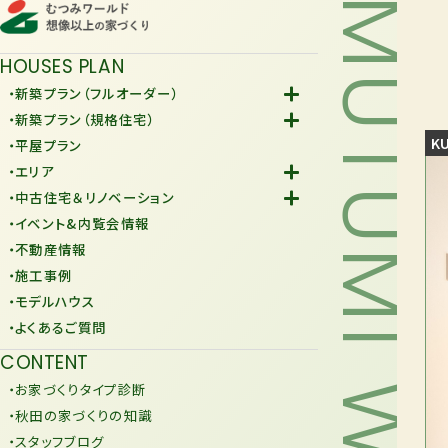
MUTUMI WORLD
HOUSES PLAN
・新築プラン（フルオーダー）
-Fiore
・新築プラン（規格住宅）
-規格住宅
KU
・平屋プラン
-KURAFIT
・エリア
-COMY
-潟上市
・中古住宅＆リノベーション
-JiU
-由利本荘市
-中古住宅
・イベント&内覧会情報
-リノベーション
・不動産情報
・施工事例
・モデルハウス
・よくあるご質問
CONTENT
・お家づくりタイプ診断
・秋田の家づくりの知識
・スタッフブログ