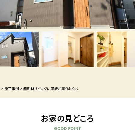
P
>
施工事例
>
無垢材リビングに家族が集うおうち
お家の見どころ
GOOD POINT