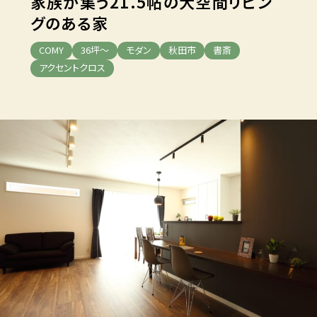
家族が集う21.5帖の
大空間リビン
グのある家
COMY
36坪～
モダン
秋田市
書斎
アクセントクロス