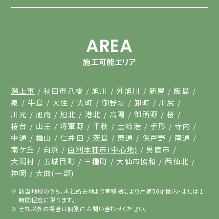
AREA
施工可能エリア
潟上市
秋田市八橋
旭川
外旭川
新屋
飯島
泉
牛島
大住
大町
御野場
卸町
川尻
川元
旭南
旭北
港北
高陽
御所野
桜
桜台
山王
将軍野
千秋
土崎港
手形
寺内
中通
楢山
仁井田
茨島
東通
保戸野
南通
南ケ丘
向浜
由利本荘市(中心地)
男鹿市
大潟村
五城目町
三種町
大仙市協和
西仙北
神岡
大曲(一部)
該当地域のうち、本社所在地より車移動により片道50㎞圏内・または１
時間程度に限ります。
それ以外の場合は個別にお問い合わせください。