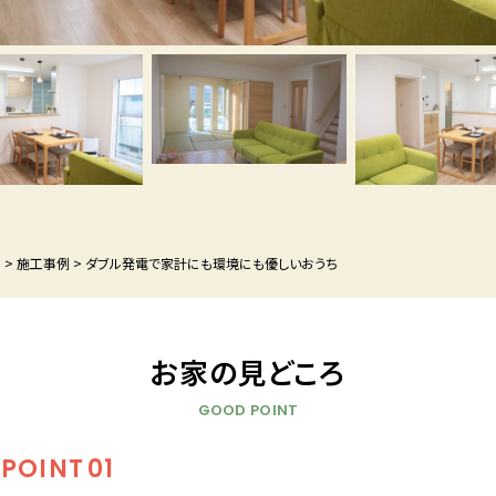
P
>
施工事例
>
ダブル発電で家計にも環境にも優しいおうち
お家の見どころ
GOOD POINT
POINT
01