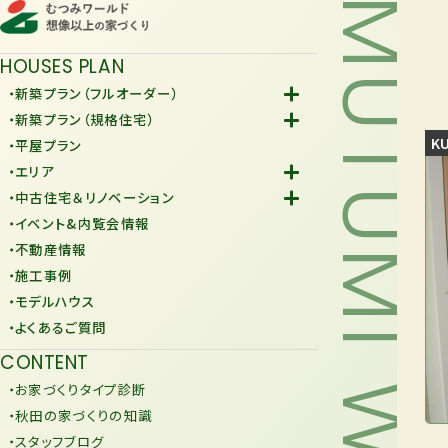
MUTUMI WORLD
HOUSES PLAN
・新築プラン（フルオーダー）
-Fiore
・新築プラン（規格住宅）
-規格住宅
KU
・平屋プラン
-KURAFIT
・エリア
-COMY
-潟上市
・中古住宅＆リノベーション
-JiU
-由利本荘市
-中古住宅
・イベント&内覧会情報
-リノベーション
・不動産情報
・施工事例
・モデルハウス
・よくあるご質問
CONTENT
・お家づくりタイプ診断
・秋田の家づくりの知識
・スタッフブログ