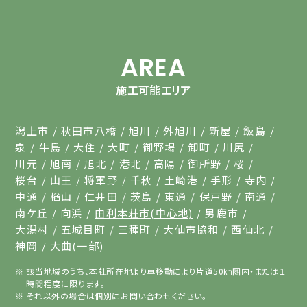
AREA
施工可能エリア
潟上市
秋田市八橋
旭川
外旭川
新屋
飯島
泉
牛島
大住
大町
御野場
卸町
川尻
川元
旭南
旭北
港北
高陽
御所野
桜
桜台
山王
将軍野
千秋
土崎港
手形
寺内
中通
楢山
仁井田
茨島
東通
保戸野
南通
南ケ丘
向浜
由利本荘市(中心地)
男鹿市
大潟村
五城目町
三種町
大仙市協和
西仙北
神岡
大曲(一部)
該当地域のうち、本社所在地より車移動により片道50㎞圏内・または１
時間程度に限ります。
それ以外の場合は個別にお問い合わせください。