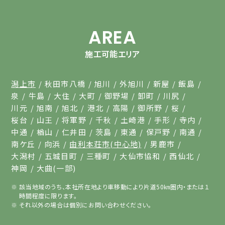
AREA
施工可能エリア
潟上市
秋田市八橋
旭川
外旭川
新屋
飯島
泉
牛島
大住
大町
御野場
卸町
川尻
川元
旭南
旭北
港北
高陽
御所野
桜
桜台
山王
将軍野
千秋
土崎港
手形
寺内
中通
楢山
仁井田
茨島
東通
保戸野
南通
南ケ丘
向浜
由利本荘市(中心地)
男鹿市
大潟村
五城目町
三種町
大仙市協和
西仙北
神岡
大曲(一部)
該当地域のうち、本社所在地より車移動により片道50㎞圏内・または１
時間程度に限ります。
それ以外の場合は個別にお問い合わせください。