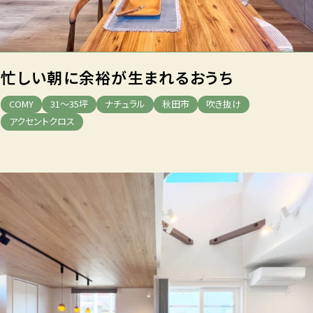
忙しい朝に余裕が生まれるおうち
COMY
31～35坪
ナチュラル
秋田市
吹き抜け
アクセントクロス