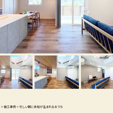
P
>
施工事例
>
忙しい朝に余裕が生まれるおうち