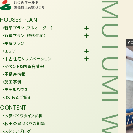
MUTUMI WORLD
HOUSES PLAN
・新築プラン（フルオーダー）
-Fiore
・新築プラン（規格住宅）
-規格住宅
C
・平屋プラン
-KURAFIT
・エリア
-COMY
-潟上市
・中古住宅＆リノベーション
-JiU
-由利本荘市
-中古住宅
・イベント&内覧会情報
-リノベーション
・不動産情報
・施工事例
・モデルハウス
・よくあるご質問
CONTENT
・お家づくりタイプ診断
・秋田の家づくりの知識
・スタッフブログ